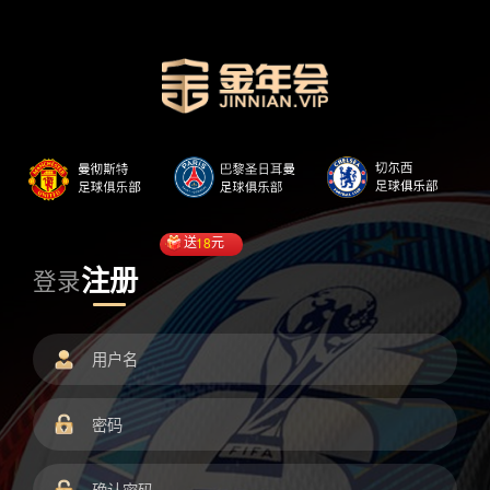
送
18
元
注册
登录