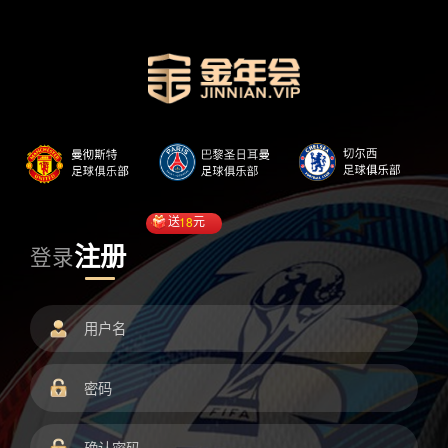
送
18
元
注册
登录