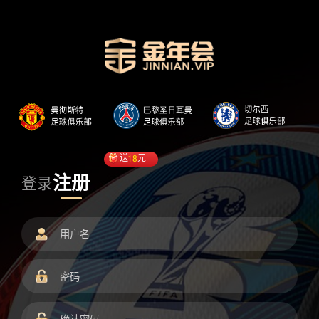
送
18
元
注册
登录